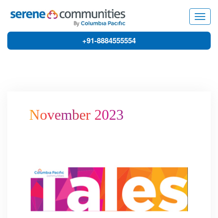
7672
Togg
navig
+91-8884555554
November 2023